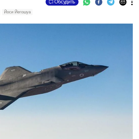
Обсудить
Йоси Йегошуа