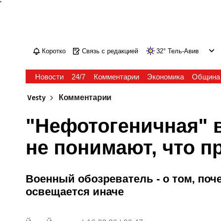
'
Коротко
Связь с редакцией
32
°
Тель-Авив
Новости
24/7
Комментарии
Экономика
Община
Vesty
Комментарии
"Нефотогеничная" в
не понимают, что п
Военный обозреватель - о том, поч
освещается иначе