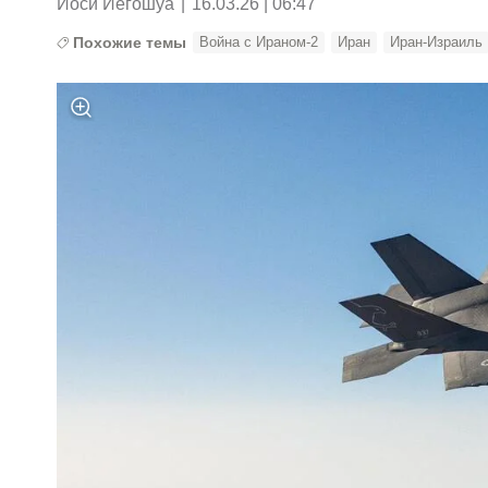
Йоси Йегошуа
|
16.03.26 | 06:47
Похожие темы
Война с Ираном-2
Иран
Иран-Израиль