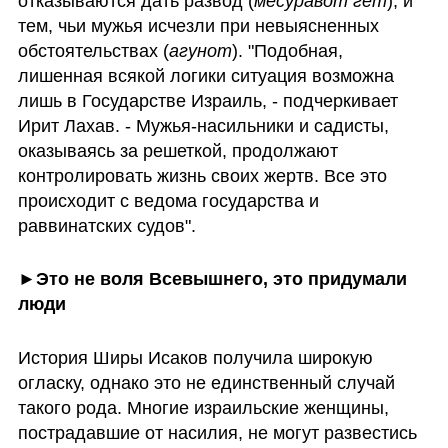
отказываются дать развод (
месуравот гет
), и 
тем, чьи мужья исчезли при невыясненных 
обстоятельствах (
агунот
). "Подобная, 
лишенная всякой логики ситуация возможна 
лишь в Государстве Израиль, - подчеркивает 
Ирит Лахав. - Мужья-насильники и садисты, 
оказываясь за решеткой, продолжают 
контролировать жизнь своих жертв. Все это 
происходит с ведома государства и 
раввинатских судов". 
►Это не воля Всевышнего, это придумали 
люди
История Ширы Исаков получила широкую 
огласку, однако это не единственный случай 
такого рода. Многие израильские женщины, 
пострадавшие от насилия, не могут развестись 