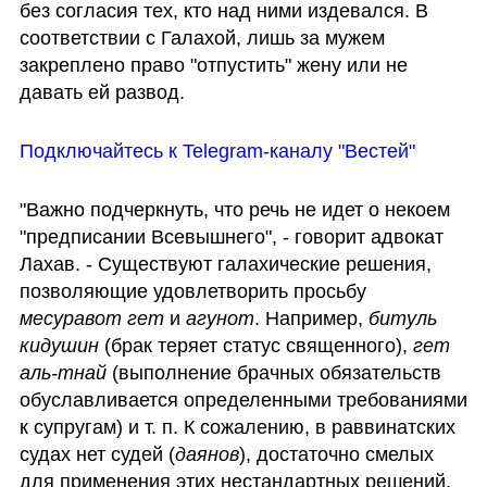
без согласия тех, кто над ними издевался. В 
соответствии с Галахой, лишь за мужем 
закреплено право "отпустить" жену или не 
давать ей развод.
Подключайтесь к Telegram-каналу "Вестей"
"Важно подчеркнуть, что речь не идет о некоем 
"предписании Всевышнего", - говорит адвокат 
Лахав. - Существуют галахические решения, 
позволяющие удовлетворить просьбу 
месуравот гет 
и
 агунот
. Например, 
битуль 
кидушин
 (брак теряет статус священного), 
гет 
аль-тнай
 (выполнение брачных обязательств 
обуславливается определенными требованиями 
к супругам) и т. п. К сожалению, в раввинатских 
судах нет судей (
даянов
), достаточно смелых 
для применения этих нестандартных решений. 