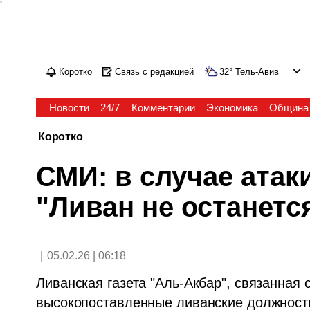
'
Коротко
Связь с редакцией
32
°
Тель-Авив
Новости
24/7
Комментарии
Экономика
Община
Коротко
СМИ: в случае атак
"Ливан не останетс
|
05.02.26 | 06:18
Ливанская газета "Аль-Акбар", связанная 
высокопоставленные ливанские должностн