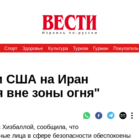
Спорт
Здоровье
Культура
Туризм
Гурман
Покупатель
и США на Иран
я вне зоны огня"
с Хизбаллой, сообщила, что 
ые лица в сфере безопасности обеспокоены 