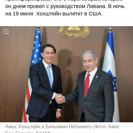
он днем провел с руководством Ливана. В ночь 
на 19 июня  Хохштейн вылетит в США.
Амос Хохштейн и Биньямин Нетаниягу
(
Фото: Амос 