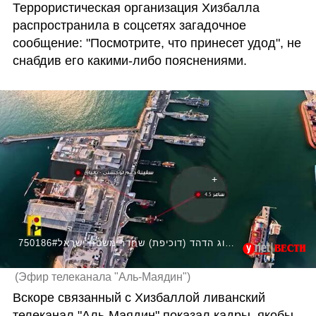
Террористическая организация Хизбалла 
распространила в соцсетях загадочное 
сообщение: "Посмотрите, что принесет удод", не 
снабдив его какими-либо пояснениями.
750186#כטבמ מסוג הדהד (דוכיפת) שחדר משטח ישראל
(
Эфир телеканала "Аль-Маядин"
)
Вскоре связанный с Хизбаллой ливанский 
телеканал "Аль-Маядин" показал кадры, якобы 