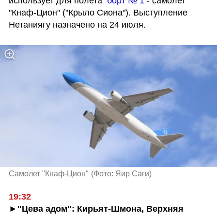
использует для полета  
борт № 1
 - самолет 
"Кнаф-Цион" ("Крыло Сиона"). Выступление 
Нетаниягу назначено на 24 июля. 
Самолет "Кнаф-Цион"
(
Фото: Яир Саги
)
19:32
►"Цева адом": Кирьят-Шмона, Верхняя 