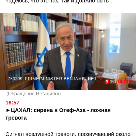
надеюсь, что это так. Так и должно быть".
750209#PRIME MINISTER BENJAMIN NETANYAHU SAID IN A MESSAGE TO THE U.S.
(
Обращение Нетаниягу
)
16:57
►ЦАХАЛ: сирена в Отеф-Аза - ложная 
тревога
Сигнал воздушной тревоги, прозвучавший около 