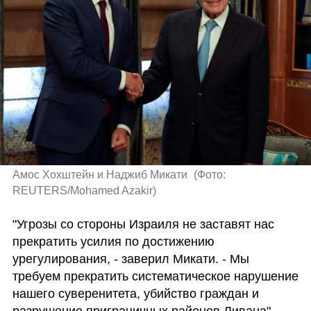
Амос Хохштейн и Наджиб Микати 
(
Фото: 
REUTERS/Mohamed Azakir
)
"Угрозы со стороны Израиля не заставят нас 
прекратить усилия по достижению 
урегулирования, - заверил Микати. - Мы 
требуем прекратить систематическое нарушение 
нашего суверенитета, убийство граждан и 
разрушение приграничных районов Ливана".