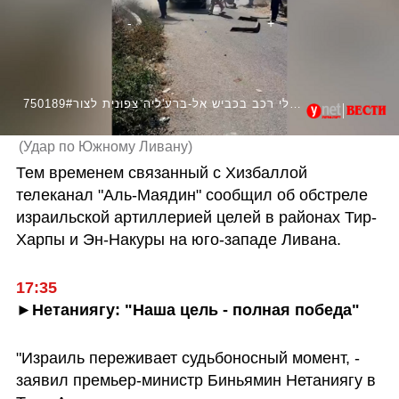
750189#דיווח לבנוני: כטב"מ תוקף כלי רכב בכביש אל-ברע'ליה צפונית לצור
(
Удар по Южному Ливану
)
Тем временем связанный с Хизбаллой 
телеканал "Аль-Маядин" сообщил об обстреле 
израильской артиллерией целей в районах Тир-
Харпы и Эн-Накуры на юго-западе Ливана.
17:35
►Нетаниягу: "Наша цель - полная победа"
"Израиль переживает судьбоносный момент, - 
заявил премьер-министр Биньямин Нетаниягу в 