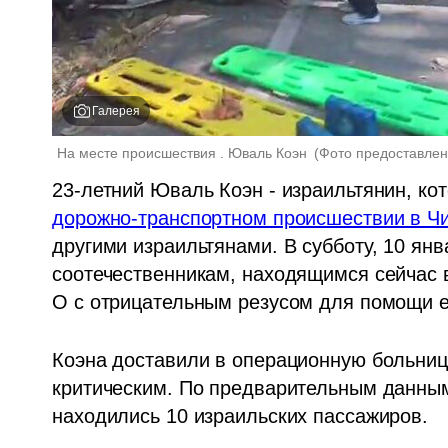
Галерея
На месте происшествия . Юваль Коэн 
(
Фото предоставлен
дорожно-транспортном происшествии в Чи
другими израильтянами. В субботу, 10 янва
соотечественникам, находящимся сейчас в
O с отрицательным резусом для помощи ее
Коэна доставили в операционную больницы 
критическим. По предварительным данным
находились 10 израильских пассажиров. 