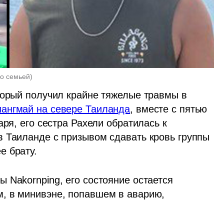
о семьей
)
23-летний Юваль Коэн - израильтянин, который получил крайне тяжелые травмы в 
ангмай на севере Таиланда
, вместе с пятью 
ря, его сестра Рахели обратилась к 
 Таиланде с призывом сдавать кровь группы 
 брату. 
Nakornping, его состояние остается 
, в минивэне, попавшем в аварию, 