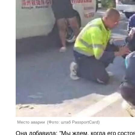
Место аварии 
(
Фото: штаб PassportCard
)
Она добавила: "Мы ждем, когда его состо