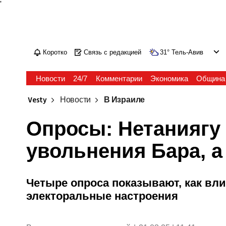
'
Коротко
Связь с редакцией
31
°
Тель-Авив
Новости
24/7
Комментарии
Экономика
Община
Vesty
Новости
В Израиле
Опросы: Нетаниягу
увольнения Бара, а 
Четыре опроса показывают, как вл
электоральные настроения