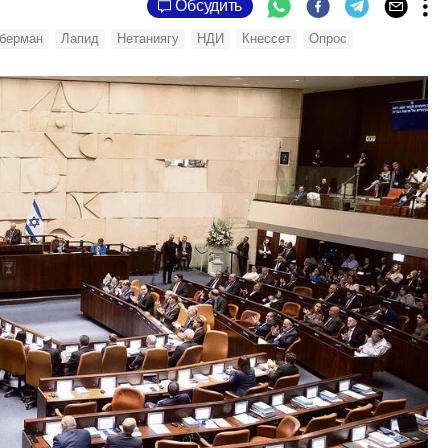
Обсудить
берман
Лапид
Нетаниягу
НДИ
Кнессет
Опрос