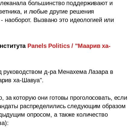
елеканала большинство поддерживают и 
ветника, и любые другие решения 
 - наоборот. Вызвано это идеологией или 
нститута
 Panels Politics / "Маарив ха-
од руководством д-ра Менахема Лазара в 
арив ха-Шавуа".
 за которую они готовы проголосовать, если 
мандаты распределились следующим образом 
едыдущим опросом, а также количество 
а):