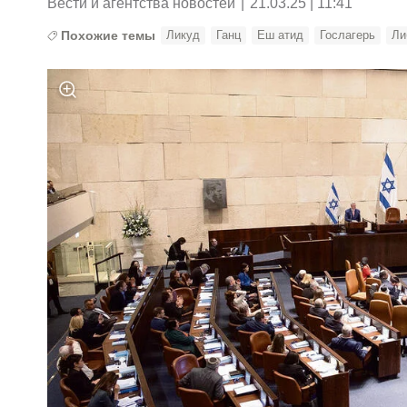
Вести и агентства новостей
|
21.03.25 | 11:41
Похожие темы
Ликуд
Ганц
Еш атид
Гослагерь
Ли