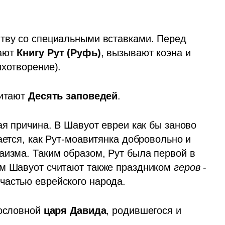
тву со специальными вставками. Перед 
ают 
Книгу Рут
(Руфь)
, вызывают коэна и 
ихотворение). 
итают 
Десять заповедей
. 
ая причина. В Шавуот евреи как бы заново 
ается, как Рут-моавитянка добровольно и 
аизма. Таким образом, Рут была первой в 
ом Шавуот считают также праздником 
геров 
- 
частью еврейского народа. 
ословной 
царя Давида
, родившегося и 