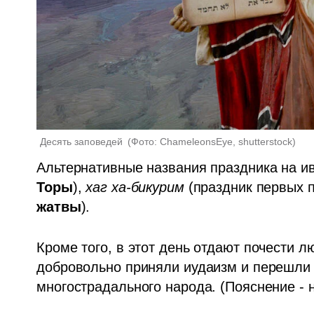
Десять заповедей 
(
Фото: ChameleonsEye, shutterstock
)
Альтернативные названия праздника на ив
Торы
), 
хаг ха-бикурим
 (праздник первых 
жатвы
).
Кроме того, в этот день отдают почести л
добровольно приняли иудаизм и перешли в
многострадального народа. (Пояснение - 