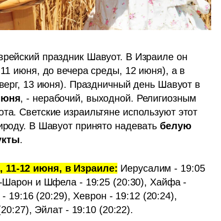
врейский праздник Шавуот. В Израиле он 
11 июня, до вечера среды, 12 июня), а в 
тверг, 13 июня). Праздничный день Шавуот в 
июня
, - нерабочий, выходной. Религиозным 
та. Светские израильтяне используют этот 
ироду. В Шавуот принято надевать 
белую 
укты
.  
 11-12 июня, в Израиле:
 Иерусалим - 19:05 
-Шарон и Шфела - 19:25 (20:30), Хайфа - 
- 19:16 (20:29), Хеврон - 19:12 (20:24), 
20:27), Эйлат - 19:10 (20:22).