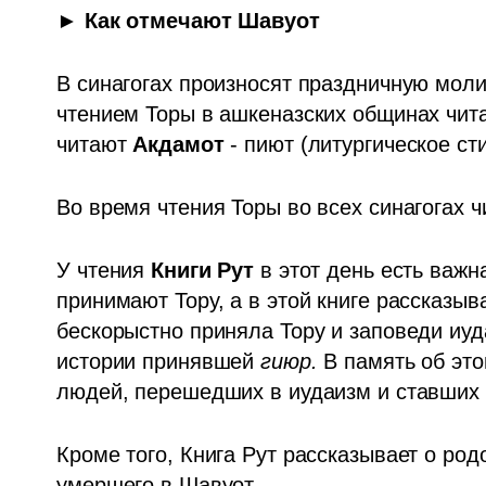
► Как отмечают Шавуот
В синагогах произносят праздничную моли
чтением Торы в ашкеназских общинах чит
читают 
Акдамот
 - пиют (литургическое ст
Во время чтения Торы во всех синагогах ч
У чтения 
Книги Рут
 в этот день есть важн
принимают Тору, а в этой книге рассказыв
бескорыстно приняла Тору и заповеди иуд
истории принявшей 
гиюр. 
В память об эт
людей, перешедших в иудаизм и ставших 
Кроме того, Книга Рут рассказывает о род
умершего в Шавуот.