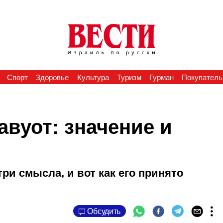
Спорт
Здоровье
Культура
Туризм
Гурман
Покупатель
вуот: значение и
ри смысла, и вот как его принято
Обсудить