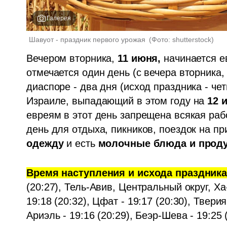
Галерея
Шавуот - праздник первого урожая 
(
Фото: shutterstock
)
Вечером вторника,
 11 июня,
 начинается е
отмечается один день (с вечера вторника, 
диаспоре - два дня (исход праздника - че
Израиле, выпадающий в этом году на 
12 
евреям в этот день запрещена всякая рабо
день для отдыха, пикников, поездок на пр
одежду
 и есть 
молочные блюда и прод
Время наступления и исхода праздника,
(20:27), Тель-Авив, Центральный округ, Ха
19:18 (20:32), Цфат - 19:17 (20:30), Тверия 
Ариэль - 19:16 (20:29), Беэр-Шева - 19:25 (