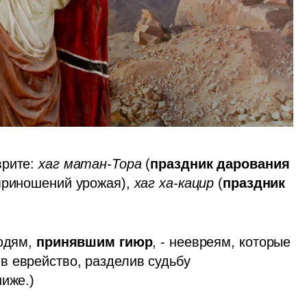
рите: 
хаг матан-Тора
 (
праздник дарования 
приношений урожая), 
хаг ха-кацир
 (
праздник 
юдям,
 принявшим гиюр
, - неевреям, которые 
 еврейство, разделив судьбу 
ниже.)