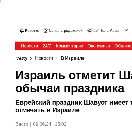
'
Коротко
Связь с редакцией
32
°
Тель-Авив
Новости
24/7
Комментарии
Экономика
Община
Vesty
Новости
В Израиле
Израиль отметит Ша
обычаи праздника
Еврейский праздник Шавуот имеет т
отмечать в Израиле
Вести
|
09.06.24 | 15:02