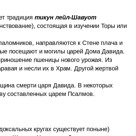
ет традиция 
тикун лейл-Шавуот
ствование), состоящая в изучении Торы или 
аломников, направляются к Стене плача и 
ые посещают и могилы царей Дома Давида.

приношение пшеницы нового урожая. Из 
авая и несли их в Храм. Другой жертвой 
вщина смерти царя Давида. В некоторых 
тву составленных царем Псалмов.
доксальных кругах существует поныне) 