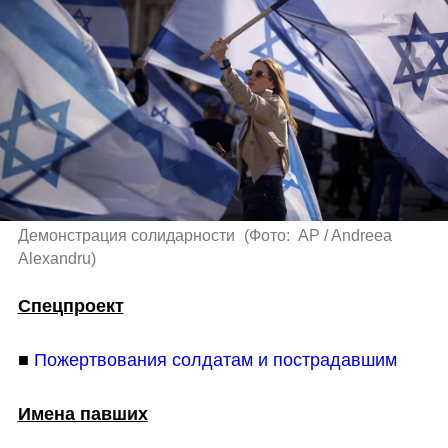
Демонстрация солидарности 
(
Фото:  AP / Andreea 
Alexandru
)
Спецпроект
■ 
Пожертвования солдатам и пострадавшим
Имена павших