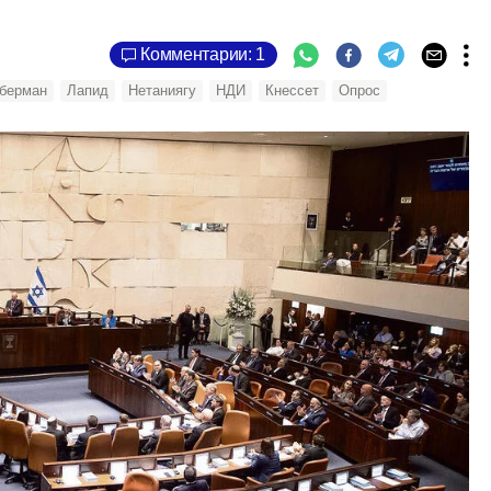
Комментарии: 1
берман
Лапид
Нетаниягу
НДИ
Кнессет
Опрос