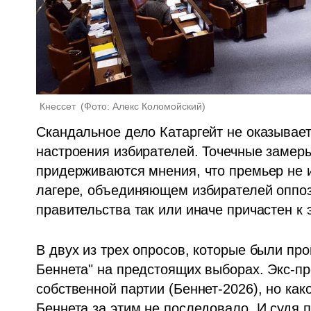
Кнессет 
(
Фото: Алекс Коломойский
)
Скандальное дело Катаргейт не оказывает
настроения избирателей. Точечные замеры 
придерживаются мнения, что премьер не и
лагере, объединяющем избирателей оппози
правительства так или иначе причастен к э
В двух из трех опросов, которые были про
Беннета" на предстоящих выборах. Экс-пр
собственной партии (Беннет-2026), но како
Беннета за этим не последовало. И судя 