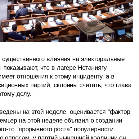
 существенного влияния на электоральные 
показывают, что в лагере Нетаниягу 
меет отношения к этому инциденту, а в 
ционных партий, склонны считать, что глава 
тому делу.  
ведены на этой неделе, оценивается "фактор 
емьер на этой неделе объявил о создании 
го-то "прорывного роста" популярности 
по опросам, у партий нынешней коалиции он 