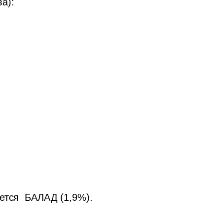
а):
ется  БАЛАД (1,9%). 