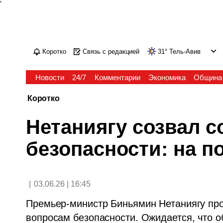
'
Коротко
Связь с редакцией
31
°
Тель-Авив
Новости
24/7
Комментарии
Экономика
Община
Коротко
Нетаниягу созвал 
безопасности: на по
|
03.06.26 | 16:45
Премьер-министр Биньямин Нетаниягу про
вопросам безопасности. Ожидается, что 