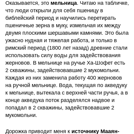
Оказывается, это 
мельница
. Читаю на табличке, 
что люди открыли для себя пшеницу в 
библейский период и научились перетирать 
пшеничные зерна в муку, измельчая их между 
двумя плоскими шершавыми камнями. Это была 
ужасно нудная и тяжелая работа, и только в 
римский период (1800 лет назад) древние стали 
использовать силу воды для задействования 
жерновов. В мельнице на ручье Ха-Шофет есть 
2 скважины, задействовавшие 2 мукомольни. 
Каждая из них заменила работу 400 жерновов 
на ручной мельнице. Вода, текущая по акведуку 
к мельнице, вытекала с верхней части ручья, а в 
конце акведука поток разделялся надвое и 
попадал в 2 скважины, задействовавшие 2 
мукомольни. 
Дорожка приводит меня к 
источнику
Мааян-