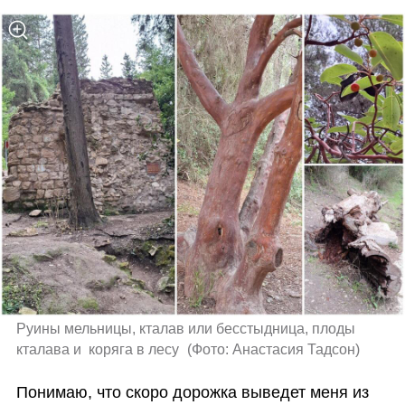
Руины мельницы, кталав или бесстыдница, плоды 
кталава и  коряга в лесу 
(
Фото: Анастасия Тадсон
)
Понимаю, что скоро дорожка выведет меня из 