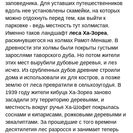
заповедника. Для уставших путешественников 
вдоль нее установлены скамейки, на которых 
можно отдохнуть перед тем, как выйти к 
парковке - ведь местность тут холмистая. 
Именно таков ландшафт 
леса Ха-Зореа
, 
раскинувшегося на холмах Рамот-Менаше. В 
древности эти холмы были покрыты густыми 
зарослями таворского дуба. Но потом жители 
этих мест вырубили дубовые деревья, и лез 
исчез. Из срубленных дубов древние строили 
дома и использовали их для костров, а позже 
землю от леса превратили в сельхозугодья. В 
1939 году жители кибуца Ха-Зореа заново 
засадили эту территорию деревьями, и 
местность вокруг ручья Ха-Шофет покрылась 
соснами и кипарисами, рожковыми деревьями и 
эвкалиптами. За прошедшие с того времени 
десятилетия лес разросся и занимает теперь 