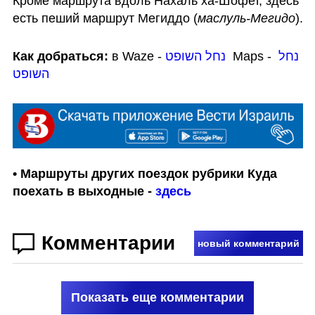
Кроме маршрута вдоль Нахаль ха-Шофет, здесь 
есть пеший маршрут Мегиддо (
маслуль-Мегидо
). 
Как добраться:
 в Waze - 
נחל השופט
  Maps - 
נחל 
השופט
• Маршруты других поездок рубрики Куда 
поехать в выходные - 
здесь
Комментарии
новый комментарий
Показать еще комментарии