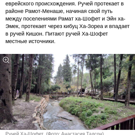
еврейского происхождения. Ручей протекает в 
районе Рамот-Менаше, начиная свой путь 
между поселениями Рамат ха-Шофет и Эйн ха-
Эмек, протекает через кибуц Ха-Зореа и впадает 
в ручей Кишон. Питают ручей Ха-Шофет 
местные источники.
Ручей Ха-Шофет 
(
Фото: Анастасия Тадсон
)