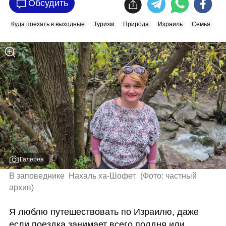
Обсудить
Куда поехать в выходные
Туризм
Природа
Израиль
Семья
Галерея
В заповеднике  Нахаль ха-Шофет 
(
Фото: частный 
архив
)
Я люблю путешествовать по Израилю, даже 
если поездка занимает всего полдня или 