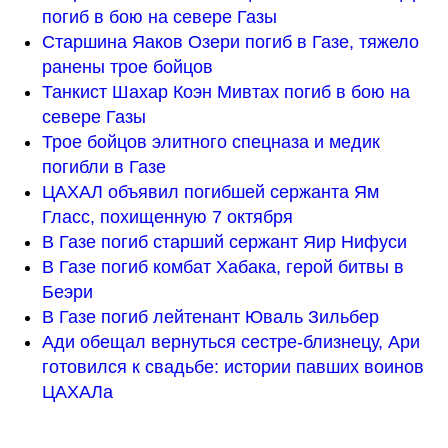
погиб в бою на севере Газы
Старшина Яаков Озери погиб в Газе, тяжело 
ранены трое бойцов
Танкист Шахар Коэн Мивтах погиб в бою на 
севере Газы
Трое бойцов элитного спецназа и медик 
погибли в Газе
ЦАХАЛ объявил погибшей сержанта Ям 
Гласс, похищенную 7 октября
В Газе погиб старший сержант Яир Нифуси
В Газе погиб комбат Хабака, герой битвы в 
Беэри 
В Газе погиб лейтенант Юваль Зильбер
Ади обещал вернуться сестре-близнецу, Ари 
готовился к свадьбе: истории павших воинов 
ЦАХАЛа