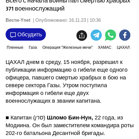
Всего с начала войны пал смертью храбрых
371 военнослужащий
Вести-Ynet
| Опубликовано:
16.11.23 | 10:36
Обсудить
Пленные
Газа
Операция "Железные мечи"
ХАМАС
ЦАХАЛ
ЦАХАЛ днем в среду, 15 ноября, разрешил к 
публикации информацию о гибели еще одного 
офицера, павшего смертью храбрых в бою на 
севере сектора Газы. Утром поступила 
информация о гибели еще двух 
военнослужащих в звании капитана.
■ Капитан (
סרן
) 
Шломо Бин-Нун,
 22 года, из 
Модиина. Он был заместителем командира роты 
202-го батальона Десантной бригады.