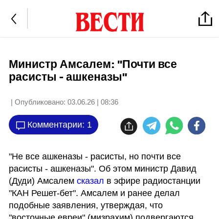
Министр Амсалем: "Почти все
расисты - ашкеназы"
| Опубликовано:
03.06.26 | 08:36
Комментарии: 1
"Не все ашкеназы - расисты, но почти все 
расисты - ашкеназы". Об этом министр Давид 
(Дуди) Амсалем 
сказал 
в эфире радиостанции 
"КАН Решет-бет". Амсалем и ранее делал 
подобные заявления, утверждая, что 
"восточные евреи" (мизрахим) подвергаются 