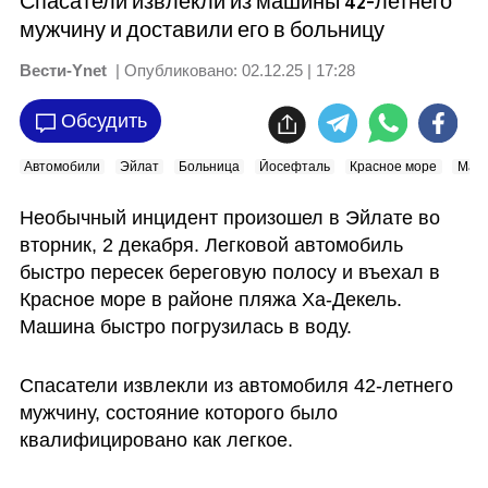
Спасатели извлекли из машины 42-летнего
мужчину и доставили его в больницу
Вести-Ynet
| Опубликовано:
02.12.25 | 17:28
Обсудить
Автомобили
Эйлат
Больница
Йосефталь
Красное море
Маге
Необычный инцидент произошел в Эйлате во 
вторник, 2 декабря. Легковой автомобиль 
быстро пересек береговую полосу и въехал в 
Красное море в районе пляжа Ха-Декель. 
Машина быстро погрузилась в воду.
Спасатели извлекли из автомобиля 42-летнего 
мужчину, состояние которого было 
квалифицировано как легкое.