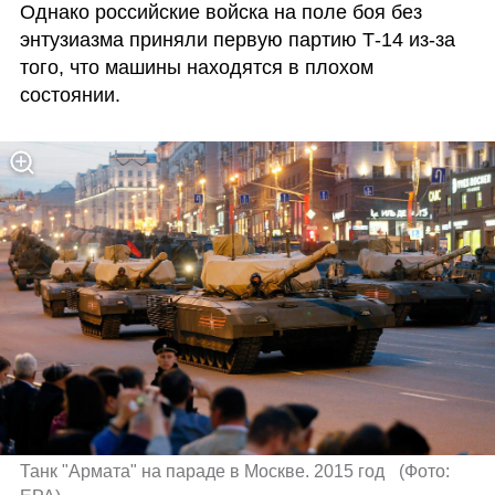
Однако российские войска на поле боя без 
энтузиазма приняли первую партию Т-14 из-за 
того, что машины находятся в плохом 
состоянии.
Танк "Армата" на параде в Москве. 2015 год  
(
Фото: 