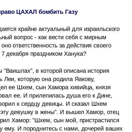
право ЦАХАЛ бомбить Газу
дается крайне актуальный для израильского 
ьный вопрос - как вести себя с мирным 
оно ответственность за действия своего 
 7 декабря праздником Ханука?
 "Ваишлах", в которой описана история 
 Леи, которую она родила Яакову, 
ел ее Шхем, сын Хамора хивийца, князя 
ловал ее. И прилепилась душа его к Дине, 
ворил к сердцу девицы. И сказал Шхем 
 эту девушку в жены". И вышел Хамор, отец 
орил Хамор: "Шхем, сын мой, пристрастился 
у ему. И породнитесь с нами, дочерей ваших 