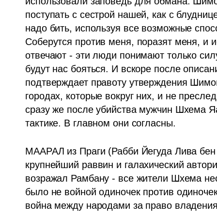
использовали заповедь для обмана. Шимо
поступать с сестрой нашей, как с блуднице
надо бить, используя все возможные спосо
Соберутся против меня, поразят меня, и и
отвечают - эти люди понимают только силу
будут нас бояться. И вскоре после описа
подтверждает правоту утверждения Шимон
городах, которые вокруг них, и не пресле
сразу же после убийства мужчин Шхема Яак
тактике. В главном они согласны.
МААРАЛ из Праги (Рабби Йегуда Лива бен Б
крупнейший раввин и галахический авторит
возражал Рамбану - все жители Шхема нес
было не войной одиночек против одиночек
война между народами за право владения 