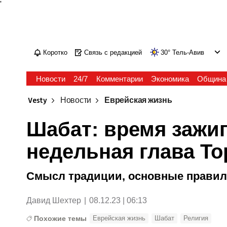
'
Коротко
Связь с редакцией
30
°
Тель-Авив
Новости
24/7
Комментарии
Экономика
Община
Vesty
Новости
Еврейская жизнь
Шабат: время зажиг
недельная глава Т
Смысл традиции, основные правила
Давид Шехтер
|
08.12.23 | 06:13
Похожие темы
Еврейская жизнь
Шабат
Религия