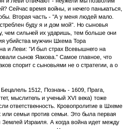
н и Леви отвечают - неужели мы позволим 
й? Сейчас время войны, и нечего панькаться, 
бы. Вторая часть - "А у меня людей мало. 
стреблен буду я и дом мой". Но сыновья 
, чем сильней их ударишь, тем больше они 
ния убийства мужчин Шхема Тора 
а и Леви: "И был страх Всевышнего на 
довали сынов Яакова." Самое главное, что 
ов спорит с сыновьями не о стратегии, а о 
ецалель 1512, Познань - 1609, Прага, 
ет, мыслитель и ученый XVI века) тоже 
ли ответственность. Кровопролитие в Шхеме 
 или семьи против семьи. Это была первая 
Землей Израиля. А когда война идет между 