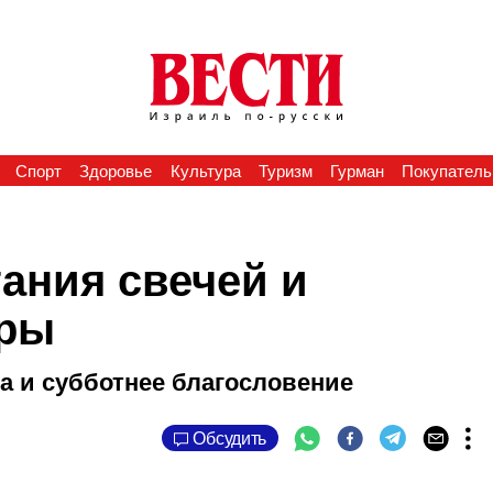
Спорт
Здоровье
Культура
Туризм
Гурман
Покупатель
ания свечей и
оры
 и субботнее благословение
Обсудить