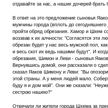
отдавайте за нас, а наших дочерей брать б
В ответ на это предложение сыновья Яаков
мужчины города (вплоть до сегодняшнего 
пройти обряд обрезания. Хамор и Шхем со
воззвав к их алчности: "Согласятся эти л
обрезан будет у нас весь мужской пол, как
и весь скот их ведь нашими будут". И ко
обрезания, Шимон и Леви - сыновья Яакова
Вернувшись домой, они рассказали о сдела
сказал Яаков Шимону и Леви: "Вы опозори
этой страны. А у меня людей мало. Соберу
буду я и дом мой". Они же сказали: "Неуже
сестрою нашею?"
Отвечали ли жители города Шхема за прес