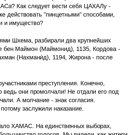
АСа? Как следует вести себя ЦАХАЛу - 
 же действовать "пинцетными" способами, 
и и имущество?
лями Шхема, разбирали два крупнейших 
 бен Маймон (Маймонид), 1135, Кордова - 
ман (Нахмани́д), 1194, Жирона - после 
оучастниками преступления. Конечно, 
 ведь они промолчали! Не отдали его под 
чали. А молчание - знак согласия. 
 потому заслужили наказание.
ало ХАМАС. На единственных выборах, 
ольшинство голосов. Мы видели, как жители 