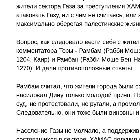
жители сектора Газа за преступления ХАМ
атаковать Газу, ни с чем не считаясь, или
максимально оберегая палестинские жизн
Вопрос, как следовало вести себя с жите
комментатора Торы - Рамбам (Рабби Моше
1204, Каир) и Рамбан (Рабби Моше Бен-Нах
1270). И дали противоположные ответы. 
Рамбам считал, что жители города были с
насиловал Дину только молодой принц. Но
суд, не протестовали, не ругали, а промол
Следовательно, они тоже были виновны и
Население Газы не молчало, а поддержив
состоявшихся в секторе, ХАМАС получил б