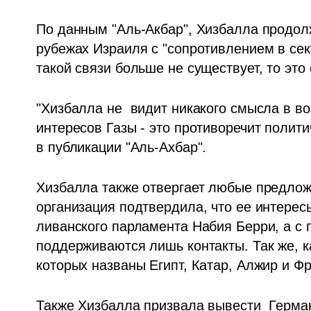
По данным "Аль-Акбар", Хизбалла продолж
рубежах Израиля с "сопротивлением в сект
такой связи больше не существует, то это
"Хизбалла не  видит никакого смысла в во
интересов Газы - это противоречит полити
в публикации "Аль-Ахбар".
Хизбалла также отвергает любые предлож
организация подтвердила, что ее интересы
ливанского парламента Набия Берри, а с
поддерживаются лишь контакты. Так же, ка
которых названы Египт, Катар, Алжир и Фр
Также Хизбалла призвала вывести  Герман