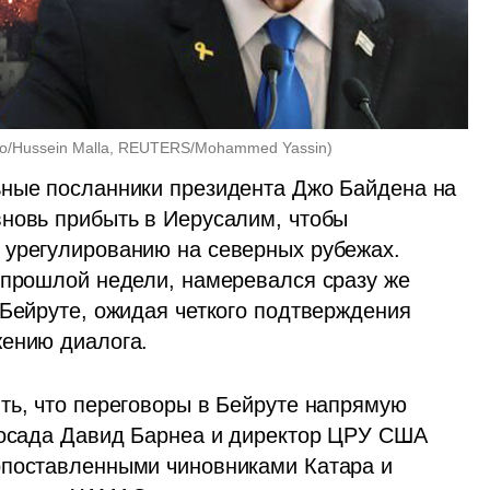
to/Hussein Malla, REUTERS/Mohammed Yassin
)
ьные посланники президента Джо Байдена на 
новь прибыть в Иерусалим, чтобы 
 урегулированию на северных рубежах. 
 прошлой недели, намеревался сразу же 
Бейруте, ожидая четкого подтверждения 
жению диалога.
ть, что переговоры в Бейруте напрямую 
Мосада Давид Барнеа и директор ЦРУ США 
опоставленными чиновниками Катара и 