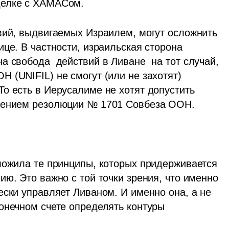
делке с ХАМАСом. 
вий, выдвигаемых Израилем, могут осложнить 
це. В частности, израильская сторона 
 свобода  действий в Ливане  на тот случай, 
(UNIFIL) не смогут (или не захотят) 
о есть в Иерусалиме не хотят допустить 
лнением резолюции № 1701 Совбеза ООН. 
ложила те принципы, которых придерживается 
ю. Это важно с той точки зрения, что именно 
ски управляет Ливаном. И именно она, а не 
онечном счете определять контуры 