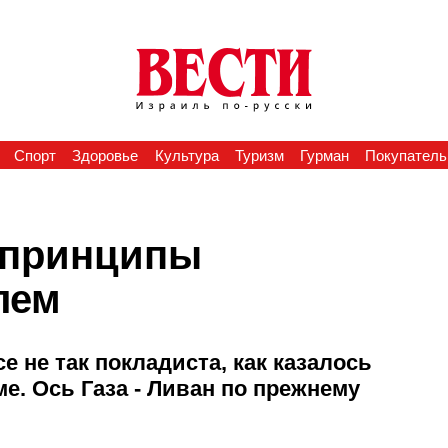
Спорт
Здоровье
Культура
Туризм
Гурман
Покупатель
 принципы
лем
е не так покладиста, как казалось
е. Ось Газа - Ливан по прежнему