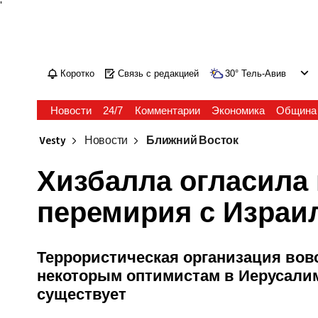
'
Коротко
Связь с редакцией
30
°
Тель-Авив
Новости
24/7
Комментарии
Экономика
Община
Vesty
Новости
Ближний Восток
Хизбалла огласила
перемирия с Израи
Террористическая организация вовс
некоторым оптимистам в Иерусалим
существует