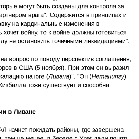
торые могут быть созданы для контроля за 
артнером врага". Содержится в принципах и 
вку на кардинальные изменения в 
хочет войну, то к войне должны готовиться 
лу не остановить точечными ликвидациями".
на вопрос по поводу перспектив соглашения, 
оров в США (5 ноября). При этом он выразил 
калацию на юге (
Ливана
)". "Он (
Нетаниягу
) 
 Хизбалла тоже существует и способна 
ии в Ливане
Л начнет покидать районы, где завершена 
 тем не менее, в беседе с Ynet дали понять, 