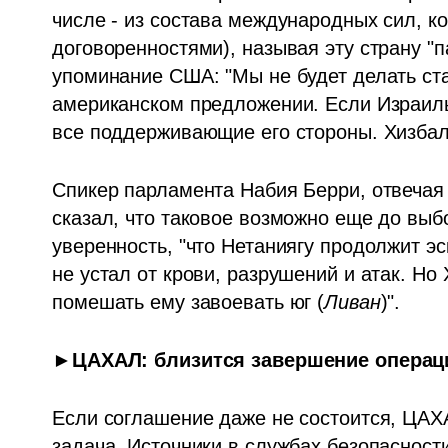
числе - из состава международных сил, ко
договоренностями), называя эту страну "п
упоминание США: "Мы не будет делать ста
американском предложении. Если Израиль 
все поддерживающие его стороны. Хизбал
Спикер парламента Набия Берри, отвечая 
сказал, что таковое возможно еще до выб
уверенность, "что Нетаниягу продолжит эс
не устал от крови, разрушений и атак. Но
помешать ему завоевать юг (
Ливан
)".
►ЦАХАЛ: близится завершение операц
Если соглашение даже не состоится, ЦАХА
задача. Источники в службах безопасности,