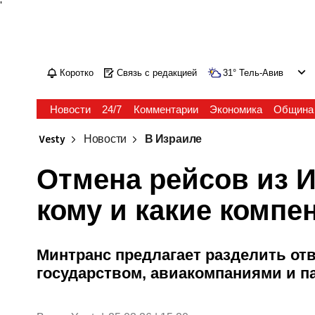
'
Коротко
Связь с редакцией
31
°
Тель-Авив
Новости
24/7
Комментарии
Экономика
Община
Vesty
Новости
В Израиле
Отмена рейсов из И
кому и какие комп
Минтранс предлагает разделить от
государством, авиакомпаниями и 