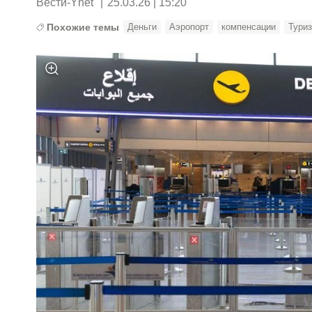
Вести-Ynet
|
25.03.26 | 15:20
Похожие темы
Деньги
Аэропорт
компенсации
Тури