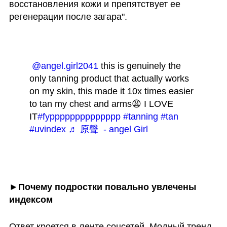
восстановления кожи и препятствует ее 
регенерации после загара".
@angel.girl2041
 this is genuinely the 
only tanning product that actually works 
on my skin, this made it 10x times easier 
to tan my chest and arms😩 I LOVE 
IT
#fypppppppppppppp
#tanning
#tan
#uvindex
♬ 原聲  - angel Girl
►Почему подростки повально увлечены 
индексом
Ответ кроется в ленте соцсетей. Модный тренд 