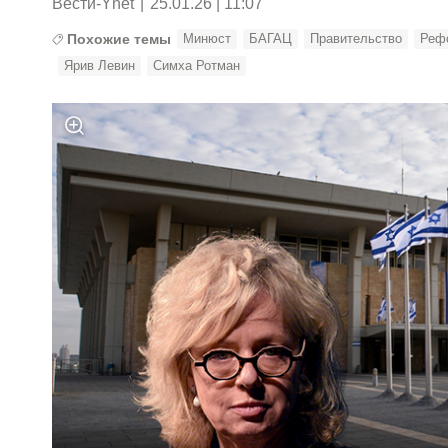
Вести-Ynet
|
25.01.26 | 11:07
Похожие темы
Минюст
БАГАЦ
Правительство
Реф
Ярив Левин
Симха Ротман