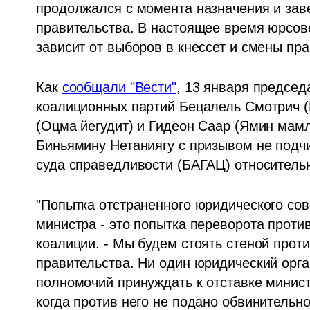
продолжался с момента назначения и зав
правительства. В настоящее время юрсовет
зависит от выборов в кнессет и смены пра
Как 
сообщали "Вести"
, 13 января председ
коалиционных партий Бецалель Смотрич (
(Оцма йегудит) и Гидеон Саар (Ямин мамл
Биньямину Нетаниягу с призывом не подч
суда справедливости (БАГАЦ) относитель
"Попытка отстраненного юридического сов
министра - это попытка переворота против
коалиции. - Мы будем стоять стеной прот
правительства. Ни один юридический орга
полномочий принуждать к отставке министр
когда против него не подано обвинительно