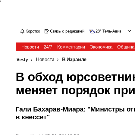
'
Коротко
Связь с редакцией
28
°
Тель-Авив
Новости
24/7
Комментарии
Экономика
Община
Vesty
Новости
В Израиле
В обход юрсоветни
меняет порядок при
Гали Бахарав-Миара: "Министры от
в кнессет"