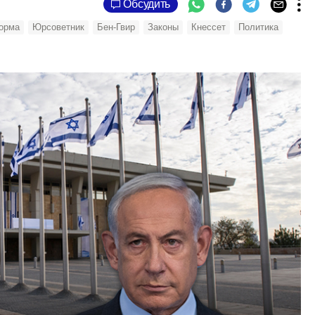
Обсудить
орма
Юрсоветник
Бен-Гвир
Законы
Кнессет
Политика