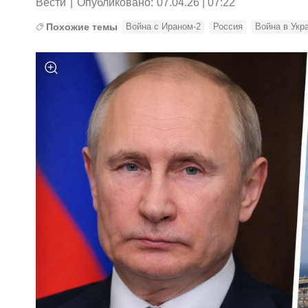
Вести
|
Опубликовано:
07.04.26 | 07:22
Похожие темы
Война с Ираном-2
Россия
Война в Укр