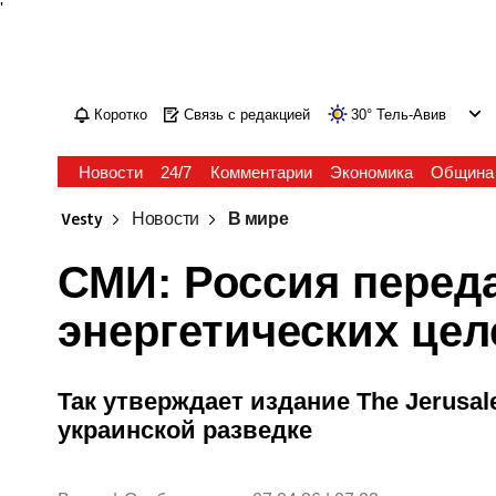
'
Коротко
Связь с редакцией
30
°
Тель-Авив
Новости
24/7
Комментарии
Экономика
Община
Vesty
Новости
В мире
СМИ: Россия перед
энергетических цел
Так утверждает издание The Jerusal
украинской разведке