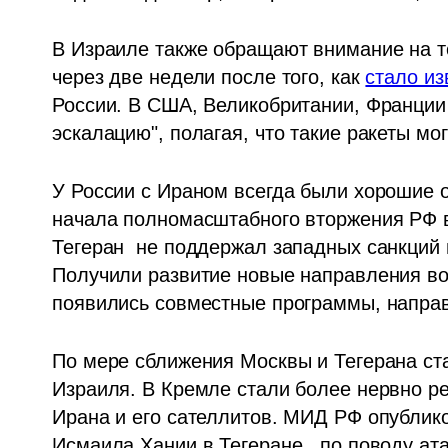
В Израиле также обращают внимание на то
через две недели после того, как 
стало из
России. В США, Великобритании, Франции 
эскалацию", полагая, что такие ракеты мо
У России с Ираном всегда были хорошие от
начала полномасштабного вторжения РФ в
Тегеран  не поддержал западных санкций п
Получили развитие новые направления вое
появились совместные программы, напра
По мере сближения Москвы и Тегерана ста
Израиля. В Кремле стали более нервно ре
Ирана и его сателлитов. МИД РФ опублико
Исмаила Хании в Тегеране,  по поводу ата