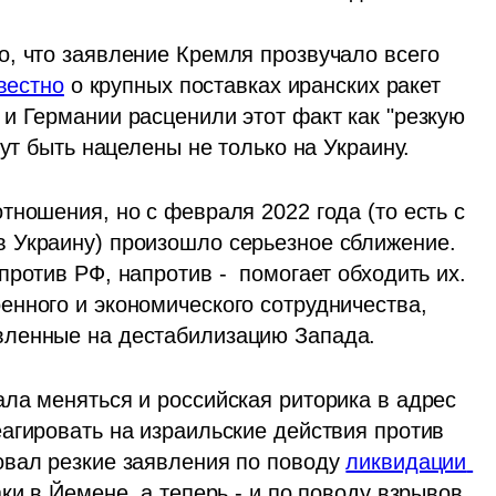
, что заявление Кремля прозвучало всего 
вестно
 о крупных поставках иранских ракет 
и Германии расценили этот факт как "резкую 
гут быть нацелены не только на Украину.
ношения, но с февраля 2022 года (то есть с 
 Украину) произошло серьезное сближение. 
ротив РФ, напротив -  помогает обходить их. 
нного и экономического сотрудничества, 
вленные на дестабилизацию Запада.
ла меняться и российская риторика в адрес 
агировать на израильские действия против 
вал резкие заявления по поводу 
ликвидации 
ки в Йемене, а теперь - и по поводу взрывов 