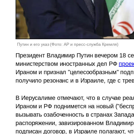
Путин и его указ
(
Фото: АР и пресс-служба Кремля
)
Президент Владимир Путин вечером 18 се
министерством иностранных дел РФ 
проек
Ираном и признал "целесообразным" подпи
получило резонанс и в Израиле, где с тр
В Иерусалиме отмечают, что в случае реа
Ираном и РФ поднимется на новый ("беспр
вызывать озабоченность в странах Запада 
распоряжении, завизированном Владимиром
подписан договор, в Израиле полагают, ч