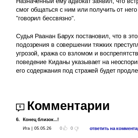
Назначенный ему адвокат заявил, что встр
смог общаться с ним или получить от нег
"говорил бессвязно".
Судья Раанан Барух постановил, что в эт
подозрения в совершении тяжких преступл
угрозой, кража со взломом и воспрепятст
поведение Киданы указывает на неоспорим
его содержания под стражей будет продле
Комментарии
6
6
.
Конец близок...!
ответить на коммент
Ига
|
05.05.26
0
0