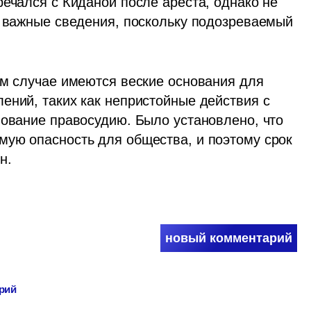
ечался с Киданой после ареста, однако не 
о важные сведения, поскольку подозреваемый 
ом случае имеются веские основания для 
ений, таких как непристойные действия с 
вование правосудию. Было установлено, что 
ую опасность для общества, и поэтому срок 
н.
новый комментарий
арий