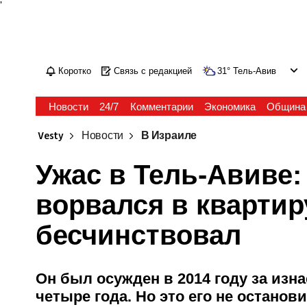
'
Коротко
Связь с редакцией
31
°
Тель-Авив
Новости
24/7
Комментарии
Экономика
Община
Vesty
Новости
В Израиле
Ужас в Тель-Авиве:
ворвался в кварти
бесчинствовал
Он был осужден в 2014 году за изна
четыре года. Но это его не останов