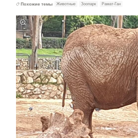
Похожие темы
Животные
Зоопарк
Рамат-Ган