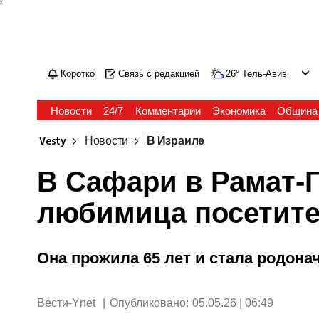
'
Коротко
Связь с редакцией
26
°
Тель-Авив
Новости
24/7
Комментарии
Экономика
Община
Vesty
Новости
В Израиле
В Сафари в Рамат-
любимица посетите
Она прожила 65 лет и стала родона
Вести-Ynet
|
Опубликовано:
05.05.26 | 06:49