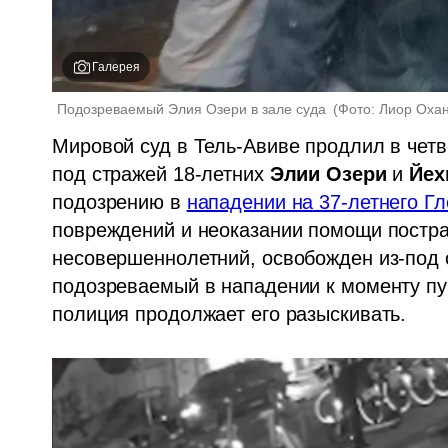
Галерея
Подозреваемый Элия Озери в зале суда 
(
Фото: Лиор Оха
Мировой суд в Тель-Авиве продлил в четве
под стражей 18-летних 
Элии Озери
 и 
Йех
подозрению в 
нападении на 37-летнего Г
повреждений и неоказании помощи постра
несовершеннолетний, освобожден из-под 
подозреваемый в нападении к моменту пуб
полиция продолжает его разыскивать.