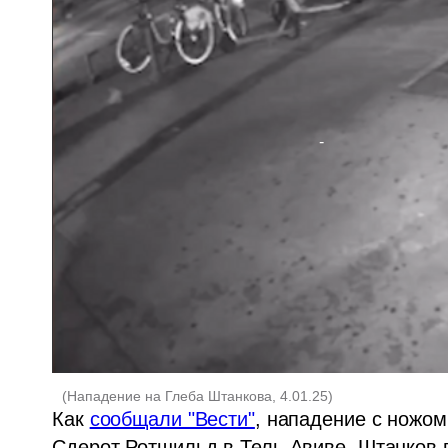
(
Нападение на Глеба Штанкова, 4.01.25
)
Как 
сообщали "Вести"
, нападение с ножом
Сдерот Ротшильд в Тель-Авиве. Штанков п