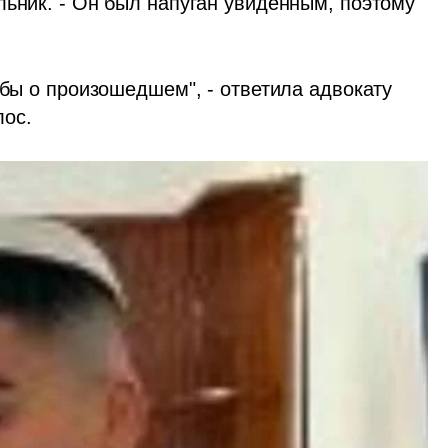
ьник. - Он был напуган увиденным, поэтому 
 бы о произошедшем", - ответила адвокату 
лос. 