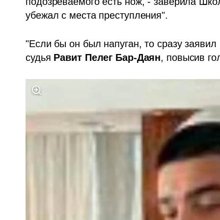
подозреваемого есть нож, - заверила Школ
убежал с места преступления".
"Если бы он был напуган, то сразу заявил
судья 
Равит Пелег Бар-Даян
, повысив го