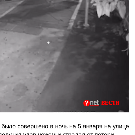
 было совершено в ночь на 5 января на улице 
олучил удар ножом и страдал от потери 