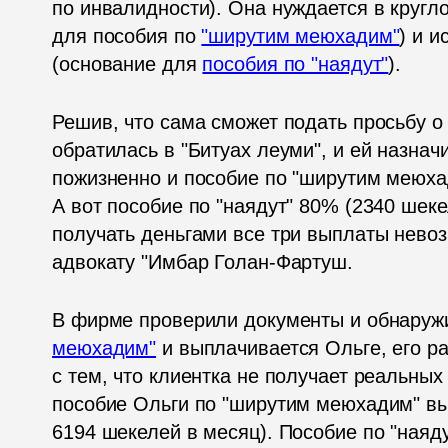
по инвалидности). Она нуждается в кругл
для пособия по 
"ширутим меюхадим"
) и 
(основание для 
пособия по "наядут"
).
Решив, что сама сможет подать просьбу о 
обратилась в "Битуах леуми", и ей назнач
пожизненно и пособие по "ширутим меюхад
А вот пособие по "наядут" 80% (2340 шекел
получать деньгами все три выплаты невоз
адвокату "Имбар Голан-Фартуш.  
В фирме проверили документы и обнаружил
меюхадим"
 и выплачивается Ольге, его р
с тем, что клиентка не получает реальных
пособие Ольги по "ширутим меюхадим" вы
6194 шекелей в месяц). Пособие по "наяду