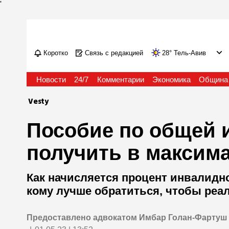
'
Коротко
Связь с редакцией
28
°
Тель-Авив
Новости
24/7
Комментарии
Экономика
Община
Vesty
Пособие по общей 
получить в максим
Как начисляется процент инвалидно
кому лучше обратиться, чтобы реа
Предоставлено адвокатом Имбар Голан-Фартуш