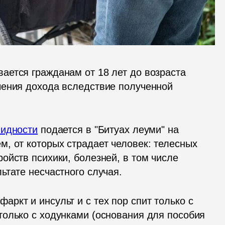
ется гражданам от 18 лет до возраста 
ения дохода вследствие полученной 
лидности
 подается в "Битуах леуми" на 
, от которых страдает человек: телесных 
йств психики, болезней, в том числе 
ьтате несчастного случая.
ркт и инсульт и с тех пор спит только с 
олько с ходунками (основания для пособия 