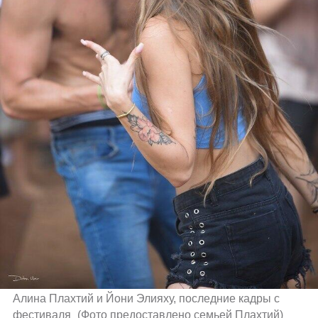
Алина Плахтий и Йони Элияху, последние кадры с 
фестиваля 
(
Фото предоставлено семьей Плахтий
)