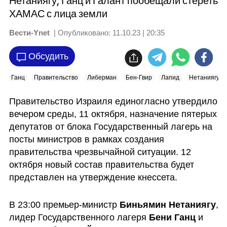
Нетаниягу, Ганц и Галант пообещали стереть
ХАМАС с лица земли
Вести-Ynet
| Опубликовано:
11.10.23 | 20:35
Обсудить
Ганц
Правительство
Либерман
Бен-Гвир
Лапид
Нетаниягу
Правительство Израиля единогласно утвердило 
вечером среды, 11 октября, назначение пятерых 
депутатов от блока Государственный лагерь на 
посты министров в рамках создания 
правительства чрезвычайной ситуации. 12 
октября новый состав правительства будет 
представлен на утверждение кнессета.
В 23:00 премьер-министр 
Биньямин Нетаниягу
, 
лидер Государственного лагеря 
Бени Ганц
 и 