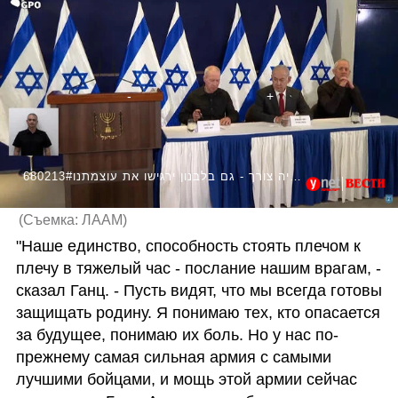
680213#גלנט: נמחה את חמאס מעל האדמה. גנץ: "אם יהיה צורך - גם בלבנון ירגישו את עוצמתנו"
(
Съемка: ЛААМ
)
"Наше единство, способность стоять плечом к 
плечу в тяжелый час - послание нашим врагам, - 
сказал Ганц. - Пусть видят, что мы всегда готовы 
защищать родину. Я понимаю тех, кто опасается 
за будущее, понимаю их боль. Но у нас по-
прежнему самая сильная армия с самыми 
лучшими бойцами, и мощь этой армии сейчас 