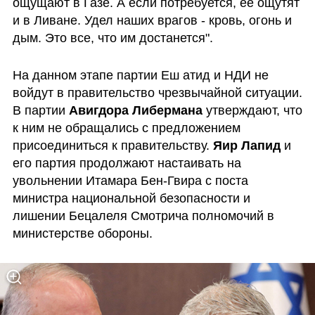
ощущают в Газе. А если потребуется, ее ощутят 
и в Ливане. Удел наших врагов - кровь, огонь и 
дым. Это все, что им достанется".
На данном этапе партии Еш атид и НДИ не 
войдут в правительство чрезвычайной ситуации. 
В партии 
Авигдора Либермана
 утверждают, что 
к ним не обращались с предложением 
присоединиться к правительству. 
Яир Лапид
 и 
его партия продолжают настаивать на 
увольнении Итамара Бен-Гвира с поста 
министра национальной безопасности и 
лишении Бецалеля Смотрича полномочий в 
министерстве обороны.