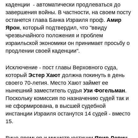
каденции  - автоматически продлеваться до 
завершения войны. В частности, на своем посту 
останется глава Банка Израиля проф. 
Амир 
Ярон
, который подтвердил, что "ввиду 
чрезвычайного положения и проблем 
израильской экономики он принимает просьбу о 
продлении своей каденции".
Исключение - пост главы Верховного суда, 
который 
Эстер Хают
 должна покинуть в день 
своего 70-летия. Место Хают займет ее 
нынешний заместитель судья 
Узи Фогельман
. 
Поскольку комиссия по назначению судей так и 
не сформирована, в высшей судебной 
инстанции Израиля останутся 14 судей - вместо 
15.
Вице-премьер и министр юстиции 
Ярив Левин