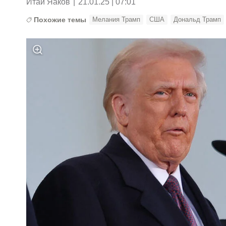
Итай Яаков
|
21.01.25 | 07:01
Похожие темы
Мелания Трамп
США
Дональд Трамп