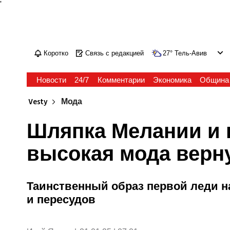
'
Коротко
Связь с редакцией
27
°
Тель-Авив
Новости
24/7
Комментарии
Экономика
Община
Vesty
Мода
Шляпка Мелании и 
высокая мода верн
Таинственный образ первой леди н
и пересудов