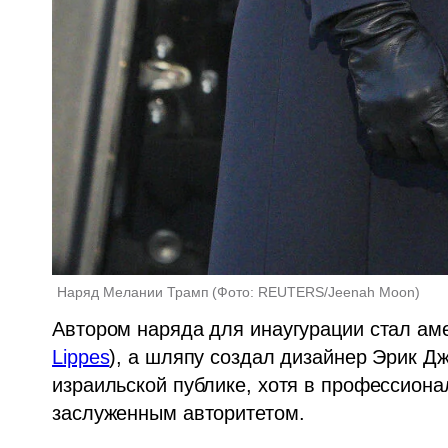
Наряд Мелании Трамп
(
Фото: REUTERS/Jeenah Moon
)
Автором наряда для инаугурации стал ам
Lippes
), а шляпу создал дизайнер Эрик Джа
израильской публике, хотя в профессиона
заслуженным авторитетом.