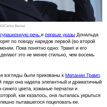
/Carlos Barria
)
гурационную речь 
и 
первые указы
 Дональда 
орят по поводу нарядов первой (во второй 
монии. Пока понятно одно: Трамп и его 
делают это не менее стильно, чем восемь 
се взгляды были прикованы к 
Мелании Трамп
. 
 леди она надела элегантный и драматичный 
синего цвета, кожаные перчатки и 
торой, как казалось, она пыталась укрыться 
спешно пытавшегося поцеловать ее.