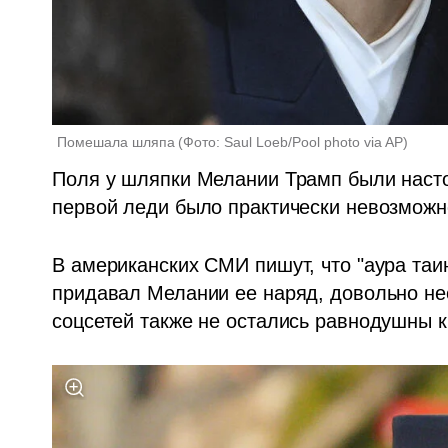
Помешала шляпа
(
Фото: Saul Loeb/Pool photo via AP
)
Поля у шляпки Мелании Трамп были настол
первой леди было практически невозможно
В американских СМИ пишут, что "аура таин
придавал Мелании ее наряд, довольно не
соцсетей также не остались равнодушны к