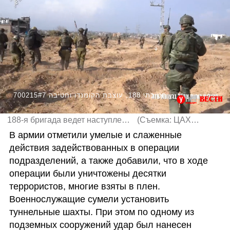
700215#תיעודים מכוחות צוות הקרב החטיבתי 188, עוצבת הקומנדו וחטיבה 7
188-я бригада ведет наступление
(
Съемка: ЦАХАЛ
)
В армии отметили умелые и слаженные 
действия задействованных в операции 
подразделений, а также добавили, что в ходе 
операции были уничтожены десятки 
террористов, многие взяты в плен. 
Военнослужащие сумели установить 
туннельные шахты. При этом по одному из 
подземных сооружений удар был нанесен 