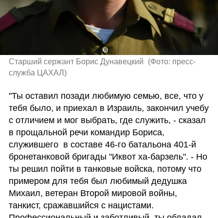
Cтарший сержант Борис Дунавецкий 
(
Фото: пресс-
служба ЦАХАЛ
)
"Ты оставил позади любимую семью, все, что у 
тебя было, и приехал в Израиль, закончил учебу 
с отличием и мог выбрать, где служить, - сказал 
в прощальной речи командир Бориса, 
служившего  в составе 46-го батальона 401-й 
бронетанковой бригады "Иквот ха-барзель". - Но 
ты решил пойти в танковые войска, потому что 
примером для тебя был любимый дедушка 
Михаил, ветеран Второй мировой войны, 
танкист, сражавшийся с нацистами. 
Профессиональный и заботливый, ты обладал 