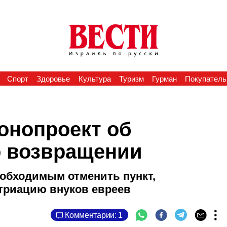
Спорт
Здоровье
Культура
Туризм
Гурман
Покупатель
конопроект об
о возвращении
еобходимым отменить пункт,
триацию внуков евреев
Комментарии: 1