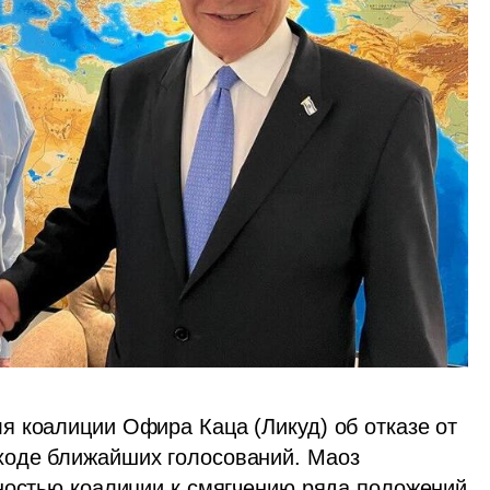
 коалиции Офира Каца (Ликуд) об отказе от 
оде ближайших голосований. Маоз 
ностью коалиции к смягчению ряда положений 