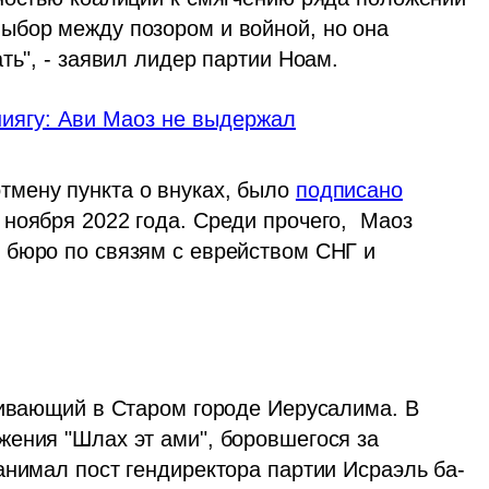
ыбор между позором и войной, но она 
ть", - заявил лидер партии Ноам. 
ниягу: Ави Маоз не выдержал
мену пункта о внуках, было 
подписано
ноября 2022 года. Среди прочего,  Маоз 
бюро по связям с еврейством СНГ и 
живающий в Старом городе Иерусалима. В 
ения "Шлах эт ами", боровшегося за 
анимал пост гендиректора партии Исраэль ба-