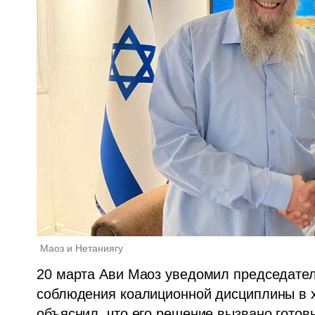
Маоз и Нетаниягу
20 марта Ави Маоз уведомил председателя
соблюдения коалиционной дисциплины в х
объяснил, что его решение вызвано готов