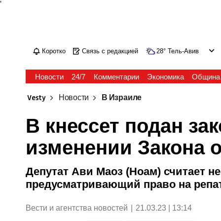
'
Коротко
Связь с редакцией
28
°
Тель-Авив
Новости
24/7
Комментарии
Экономика
Община
Vesty
Новости
В Израиле
В кнессет подан за
изменении Закона 
Депутат Ави Маоз (Ноам) считает н
предусматривающий право на репа
Вести и агентства новостей
|
21.03.23 | 13:14