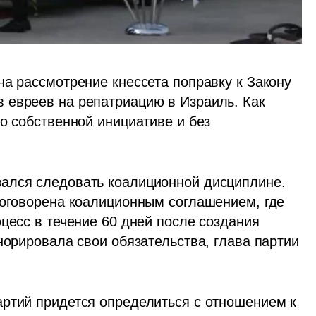
а рассмотрение кнессета поправку к Закону 
о возвращении, отменяющую право внуков евреев на репатриацию в Израиль. Как 
по собственной инициативе и без 
зался следовать коалиционной дисциплине. 
 оговорена коалиционным соглашением, где 
цесс в течение 60 дней после создания 
норировала свои обязательства, глава партии 
 
ртий придется определиться с отношением к 