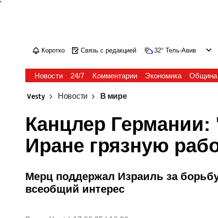
'
Коротко
Связь с редакцией
32
°
Тель-Авив
Новости
24/7
Комментарии
Экономика
Община
Vesty
Новости
В мире
Канцлер Германии: 
Иране грязную рабо
Мерц поддержал Израиль за борьбу 
всеобщий интерес