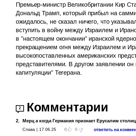
Премьер-министр Великобритании Кир Ста
Дональд Трамп, который прибыл на саммит
ожидалось, не сказал ничего, что указыва
вступить в войну между Израилем и Ирано
в "настоящем окончании" иранской ядерно
прекращением огня между Израилем и Иран
высокопоставленных американских предста
представителями. В другом заявлении он 
капитуляции" Тегерана.
Комментарии
2
2
.
Мерц а когда Германия признает Ерусалим столи
ответить на комме
Слава
|
17.06.25
0
0