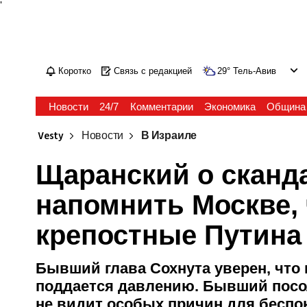
'
Коротко
Связь с редакцией
29
°
Тель-Авив
Новости
24/7
Комментарии
Экономика
Община
Vesty
Новости
В Израиле
Щаранский о сканда
напомнить Москве, 
крепостные Путина
Бывший глава Сохнута уверен, что 
поддается давлению. Бывший посол
не видит особых причин для беспо