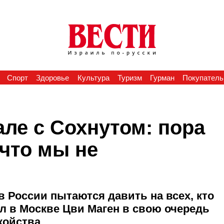
Спорт
Здоровье
Культура
Туризм
Гурман
Покупатель
ле с Сохнутом: пора
что мы не
в России пытаются давить на всех, кто
 в Москве Цви Маген в свою очередь
койства