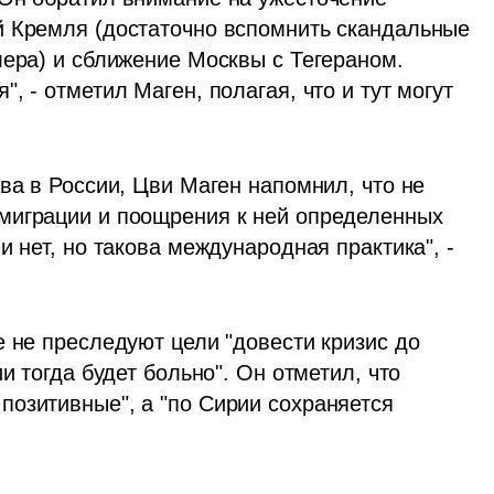
антиизраильской риторики представителей Кремля (достаточно вспомнить скандальные 
лера) и сближение Москвы с Тегераном. 
 - отметил Маген, полагая, что и тут могут 
ва в России, Цви Маген напомнил, что не 
миграции и поощрения к ней определенных 
 нет, но такова международная практика", - 
 не преследуют цели "довести кризис до 
и тогда будет больно". Он отметил, что 
озитивные", а "по Сирии сохраняется 