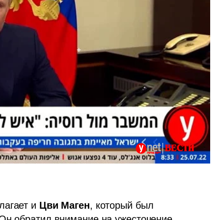
агает и 
Цви Маген
, который был 
Он обратил внимание на ужесточение 