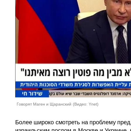
Говорят Маген и Щаранский
(
Видео: Ynet
)
Более широко смотреть на проблему предл
израильским послом в Москве и Украине. 