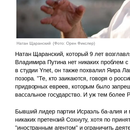
Натан Щаранский 
(
Фото: Орен Фикслер
)
Натан Щаранский, который 9 лет возглавля
Владимира Путина нет никаких проблем с 
в студии Ynet, он также похвалил Яира Лап
позора. "Те, кто заикаются, говоря о росс
придворных евреев, которым было запреще
вассальное государство. И уж тем более Ро
Бывший лидер партии Исраэль ба-алия и 
никаких претензий Сохнуту, хотя по принят
"иностранным агентом" и ограничить деяте