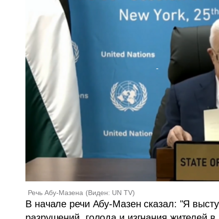
Речь Абу-Мазена
(
Виден: UN TV
)
В начале речи Абу-Мазен сказал: "Я высту
разрушений, голода и изгнания жителей в