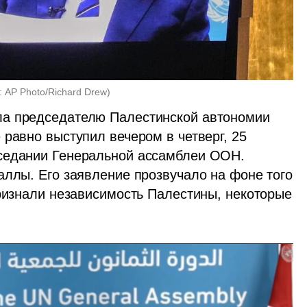
: AP Photo/Richard Drew
)
а председателю Палестинской автономии 
равно выступил вечером в четверг, 25 
седании Генеральной ассамблеи ООН. 
аллы. Его заявление прозвучало на фоне того 
признали независимость Палестины, некоторые 