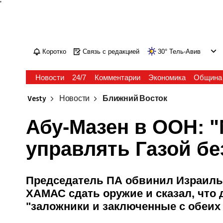
'
Коротко
Связь с редакцией
30
°
Тель-Авив
Новости
24/7
Комментарии
Экономика
Община
Vesty
Новости
Ближний Восток
Абу-Мазен в ООН: 
управлять Газой б
Председатель ПА обвинил Израиль 
ХАМАС сдать оружие и сказал, чт
"заложники и заключенные с обеих