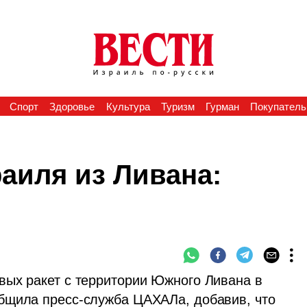
Спорт
Здоровье
Культура
Туризм
Гурман
Покупатель
аиля из Ливана:
ых ракет с территории Южного Ливана в 
бщила пресс-служба ЦАХАЛа, добавив, что 