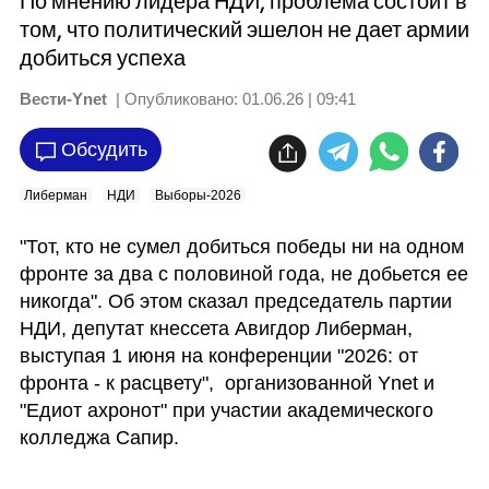
По мнению лидера НДИ, проблема состоит в
том, что политический эшелон не дает армии
добиться успеха
Вести-Ynet
| Опубликовано:
01.06.26 | 09:41
Обсудить
Либерман
НДИ
Выборы-2026
"Тот, кто не сумел добиться победы ни на одном 
фронте за два с половиной года, не добьется ее 
никогда". Об этом сказал председатель партии 
НДИ, депутат кнессета Авигдор Либерман, 
выступая 1 июня на конференции "2026: от 
фронта - к расцвету",  организованной Ynet и 
"Едиот ахронот" при участии академического 
колледжа Сапир. 