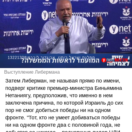
1322130#ועידת 2026 מחזית לצמיחה - יו״ר מפלגת ישראל ביתנו, אביגדור ליברמן
Выступление Либермана
Затем Либерман, не называя прямо по имени, 
подверг критике премьер-министра Биньямина 
Нетаниягу, предположив, что именно в нем 
заключена причина, по которой Израиль до сих 
пор не смог добиться победы ни на одном 
фронте. "Тот, кто не умеет добиваться победы 
ни на одном фронте два с половиной года, не 