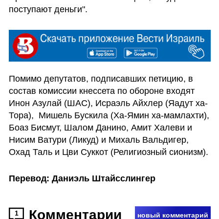
поступают деньги".
Помимо депутатов, подписавших петицию, в 
состав комиссии кнессета по обороне входят 
Инон Азулай (ШАС), Исраэль Айхлер (Яадут ха-
Тора),  Мишель Бускила (Ха-Ямин ха-мамлахти), 
Боаз Бисмут, Шалом Данино, Амит Халеви и 
Нисим Ватури (Ликуд) и Михаль Вальдигер, 
Охад Таль и Цви Суккот (Религиозный сионизм).
Перевод: Даниэль Штайсслингер
Комментарии
1
новый комментарий