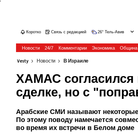
'
Коротко
Связь с редакцией
26
°
Тель-Авив
Новости
24/7
Комментарии
Экономика
Община
Vesty
Новости
В Израиле
ХАМАС согласился 
сделке, но с "попр
Арабские СМИ называют некоторые
По этому поводу намечается совме
во время их встречи в Белом доме