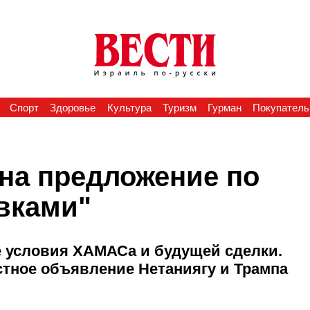
Спорт
Здоровье
Культура
Туризм
Гурман
Покупатель
на предложение по
авками"
 условия ХАМАСа и будущей сделки.
стное объявление Нетаниягу и Трампа