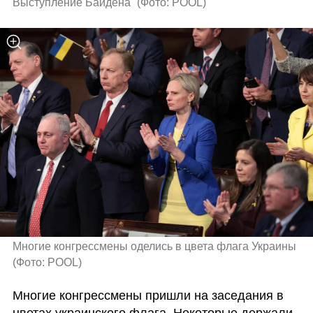
Выступление Байдена 
(
Фото: POOL
)
Многие конгрессмены оделись в цвета флага Украины 
(
Фото: POOL
)
Многие конгрессмены пришли на заседания в 