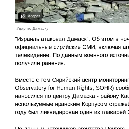
Галерея
Удар по Дамаску
"Израиль атаковал Дамаск". Об этом в ноч
официальные сирийские СМИ, включая аг
телевидение. По данным военного источник
получили ранения.
Вместе с тем Сирийский центр мониторинг
Observatory for Human Rights, SOHR) соо
наносился по центру Дамаска - району Ка
используемые иранским Корпусом стражей
году был ликвидирован один из главарей
По данным источников агентства Reuters,