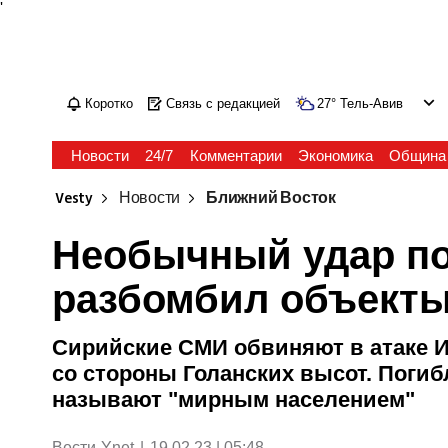
'
Коротко
Связь с редакцией
27
°
Тель-Авив
Новости
24/7
Комментарии
Экономика
Община
Vesty
Новости
Ближний Восток
Необычный удар по 
разбомбил объекты
Сирийские СМИ обвиняют в атаке И
со стороны Голанских высот. Погибл
называют "мирным населением"
Вести-Ynet
|
19.02.23 | 05:48