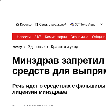
'
Коротко
Связь с редакцией
30
°
Тель-Авив
Новости
24/7
Комментарии
Экономика
Община
Vesty
Здоровье
Красота и уход
Минздрав запретил
средств для выпря
Речь идет о средствах с фальшив
лицензии минздрава