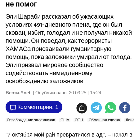
не помог
Эли Шараби рассказал об ужасающих
условиях 491-дневного плена, где он был
скован, избит, голодал и не получал никакой
помощи. Он поведал, как террористы
ХАМАСа присваивали гуманитарную
помощь, пока заложники умирали от голода.
Эли призвал мировое сообщество
содействовать немедленному
освобождению заложников
Вести-Ynet
| Опубликовано:
20.03.25 | 15:24
Комментарии: 1
Освобождение заложников
США
ООН
Обменная сделка
Дональ
"7 октября мой рай превратился в ад", – начал в 