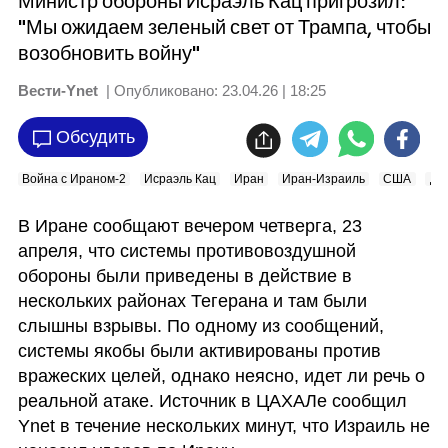
Министр обороны Исраэль Кац пригрозил:
"Мы ожидаем зеленый свет от Трампа, чтобы
возобновить войну"
Вести-Ynet
| Опубликовано:
23.04.26 | 18:25
Обсудить
Война с Ираном-2
Исраэль Кац
Иран
Иран-Израиль
США
До
В Иране сообщают вечером четверга, 23 
апреля, что системы противовоздушной 
обороны были приведены в действие в 
нескольких районах Тегерана и там были 
слышны взрывы. По одному из сообщений, 
системы якобы были активированы против 
вражеских целей, однако неясно, идет ли речь о 
реальной атаке. Источник в ЦАХАЛе сообщил 
Ynet в течение нескольких минут, что Израиль не 