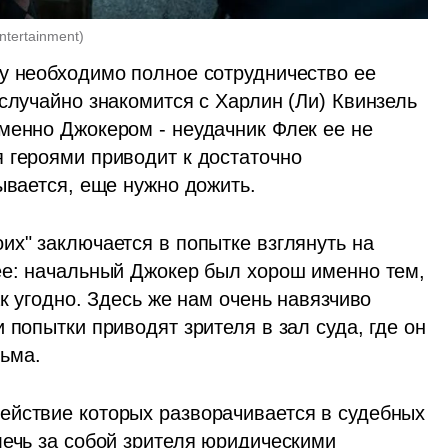
Entertainment
)
у необходимо полное сотрудничество ее 
случайно знакомится с Харлин (Ли) Квинзель 
менно Джокером - неудачник Флек ее не 
 героями приводит к достаточно 
ывается, еще нужно дожить. 
х" заключается в попытке взглянуть на 
ее: начальный Джокер был хорош именно тем, 
к угодно. Здесь же нам очень навязчиво 
попытки приводят зрителя в зал суда, где он  
ьма.
йствие которых разворачивается в судебных 
ечь за собой зрителя юридическими 