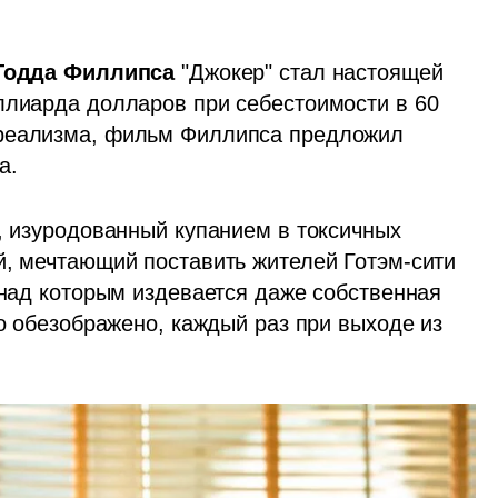
Тодда Филлипса 
"Джокер" стал настоящей 
ллиарда долларов при себестоимости в 60 
реализма, фильм Филлипса предложил 
а. 
, изуродованный купанием в токсичных 
й, мечтающий поставить жителей Готэм-сити 
 над которым издевается даже собственная 
ло обезображено, каждый раз при выходе из 