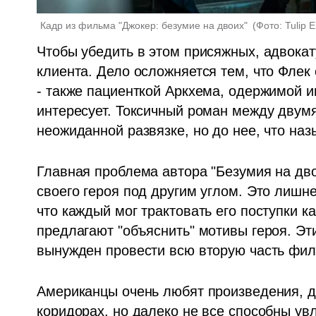
Кадр из фильма "Джокер: безумие на двоих" 
(
Фото: Tulip 
Чтобы убедить в этом присяжных, адвокат
клиента. Дело осложняется тем, что Флек 
- также пациенткой Аркхема, одержимой и
интересует. Токсичный роман между двумя
неожиданной развязке, но до нее, что наз
Главная проблема автора "Безумия на двои
своего героя под другим углом. Это лишн
что каждый мог трактовать его поступки ка
предлагают "объяснить" мотивы героя. Эти 
вынужден провести всю вторую часть фил
Американцы очень любят произведения, де
коридорах, но далеко не все способны увл