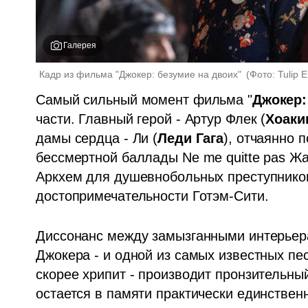
Галерея
Кадр из фильма "Джокер: безумие на двоих" 
(
Фото: Tulip 
Самый сильный момент фильма "
Джокер:
части. Главный герой - Артур Флек (
Хоаки
дамы сердца - Ли (
Леди Гага
), отчаянно п
бессмертной баллады Ne me quitte pas Жа
Аркхем для душевнобольных преступников 
достопримечательности Готэм-Сити.
Диссонанс между замызганными интерьер
Джокера - и одной из самых известных пес
скорее хрипит - производит пронзительный
остается в памяти практически единствен