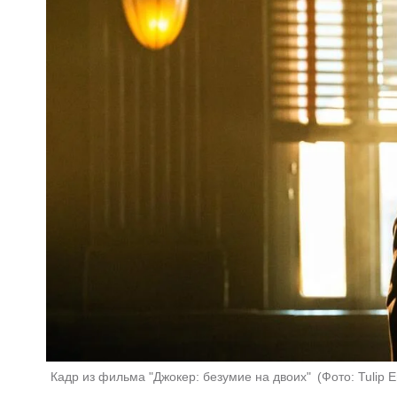
Кадр из фильма "Джокер: безумие на двоих" 
(
Фото: Tulip 