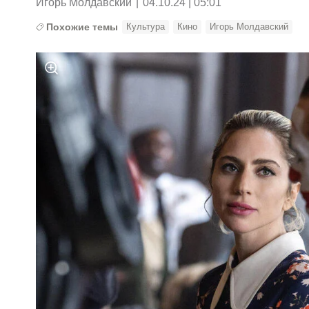
Игорь Молдавский
|
04.10.24 | 05:01
Похожие темы
Культура
Кино
Игорь Молдавский