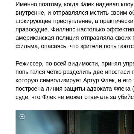
Именно поэтому, когда Флек надевал клоу
внутренне, и отправлялся мстить своим об
шокирующее преступление, а практически 
правосудие. Филлипс настолько эффективн
американская полиция отправляла своих п
фильма, опасаясь, что зрители попытаются
Режиссер, по всей видимости, принял упре
попытался четко разделить две ипостаси г
которую символизирует Артур Флек, и его 
построена линия защиты адвоката Флека 
суде, что Флек не может отвечать за убий