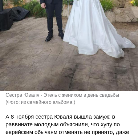
Сестра Юваля - Этель с женихом в день свадьбы 
(
Фото: из семейного альбома 
)
А 8 ноября сестра Юваля вышла замуж: в 
раввинате молодым объяснили, что хупу по 
еврейским обычаям отменять не принято, даже 