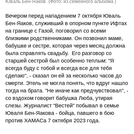
Юваль Бен-Яаков 
(
Фото: из семейного альбома 
)
Вечером перед нападением 7 октября Юваль 
Бен-Яаков, служивший в опорном пункте Ифтах 
на границе с Газой, поговорил со всеми 
близкими родственниками. Он позвонил маме, 
бабушке и сестре, которая через месяц должна 
была справлять свадьбу.  Его разговор со 
старшей сестрой был особенно теплым: "Я 
всегда буду с тобой и всегда все для тебя 
сделаю", - сказал он ей за несколько часов до 
смерти. Этель не могла понять, что вдруг нашло 
тогда на брата. "Не иначе как предчувствовал", - 
со вздохом говорит бабушка Люба, утирая 
слезы. Журналист "Вестей" побывал в семье 
Юваля Бен-Яакова - бойца, павшего в бою 
против ХАМАСа 7 октября 2023 года. 