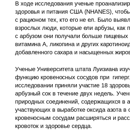
В ходе исследования ученые проанализир
здоровья и питания США (NHANES), чтобы 
с рационом тех, кто его не ел. Было выявле
взрослых люди, которые ели арбузы, как п
с арбузом они получали больше пищевых в
витамина А, ликопина и других каротиноид
добавленного сахара и насыщенных жиров
Ученые Университета штата Луизиана изуч
функцию кровеносных сосудов при  гипергл
исследовании приняли участие 18 здоров
арбузный сок в течение двух недель. Учен
природных соединений, содержащихся в арб
участвующих в выработке оксида азота в о
кровеносным сосудам расширяться и расс
кровоток и здоровье сердца.