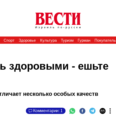
Спорт
Здоровье
Культура
Туризм
Гурман
Покупатель
ть здоровыми - ешьте
тличает несколько особых качеств
Комментарии: 1