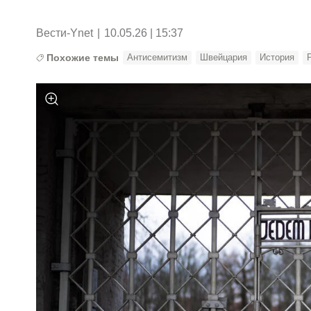
Вести-Ynet
|
10.05.26 | 15:37
Похожие темы
Антисемитизм
Швейцария
История