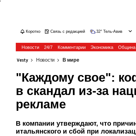
'
Коротко
Связь с редакцией
32
°
Тель-Авив
Новости
24/7
Комментарии
Экономика
Община
Vesty
Новости
В мире
"Каждому свое": к
в скандал из-за нац
рекламе
В компании утверждают, что причи
итальянского и сбой при локализа