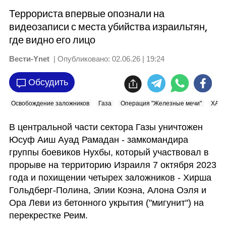
Террориста впервые опознали на
видеозаписи с места убийства израильтян,
где видно его лицо
Вести-Ynet
| Опубликовано:
02.06.26 | 19:24
Обсудить
Освобождение заложников
Газа
Операция "Железные мечи"
ХАМ
В центральной части сектора Газы уничтожен 
Юсуф Аиш Ауад Рамадан - замкомандира 
группы боевиков Нухбы, который участвовал в 
прорыве на территорию Израиля 7 октября 2023 
года и похищении четырех заложников - Хирша 
Гольдберг-Полина, Элии Коэна, Алона Оэля и 
Ора Леви из бетонного укрытия ("мигунит") на 
перекрестке Реим.