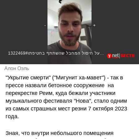
1322469#אלון אהל בתגובה להודעה על חיסול המחבל שהשתתף בחטיפתו
Алон Оэль
"Укрытие смерти" ("Мигунит ха-мавет") - так в 
прессе назвали бетонное сооружение  на 
перекрестке Реим, куда бежали участники 
музыкального фестиваля "Нова", стало одним 
из самых страшных мест резни 7 октября 2023 
года. 
Зная, что внутри небольшого помещения 