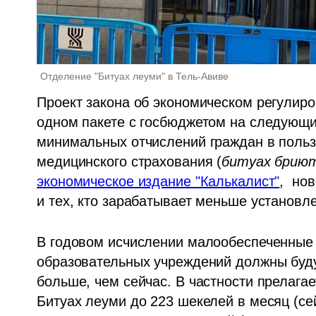
Отделение "Битуах леуми" в Тель-Авиве
Проект закона об экономическом регулиро
одном пакете с госбюджетом на следующи
минимальных отчислений граждан в польз
медицинского страхования (
битуах брию
экономическое издание "Калькалист"
,  но
и тех, кто зарабатывает меньше установл
В годовом исчислении малообеспеченные 
образовательных учреждений должны будут
больше, чем сейчас. В частности прелага
Битуах леуми до 223 шекелей в месяц (сейч