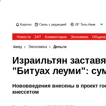
'
Коротко
Связь с редакцией
28
°
Тель-Авив
Новости
24/7
Комментарии
Экономика
Община
Vesty
Экономика
Деньги
Израильтян заставя
"Битуах леуми": су
Нововведения внесены в проект г
кнессетом