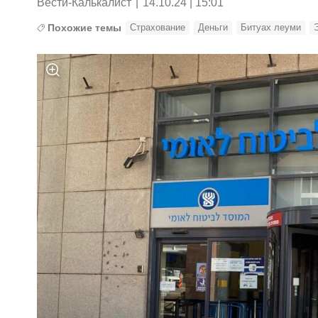
Вести-Калькалист
|
14.10.24 | 15:01
Похожие темы
Страхование
Деньги
Битуах леуми